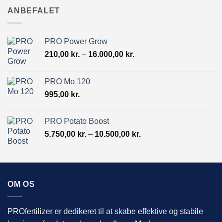
19.500,00 kr.
ANBEFALET
PRO Power Grow
Prisinterval:
210,00
kr.
–
16.000,00
kr.
210,00 kr.
til
PRO Mo 120
16.000,00 kr.
995,00
kr.
PRO Potato Boost
Prisinterval:
5.750,00
kr.
–
10.500,00
kr.
5.750,00 kr.
til
10.500,00 kr.
OM OS
PROfertilizer er dedikeret til at skabe effektive og stabile