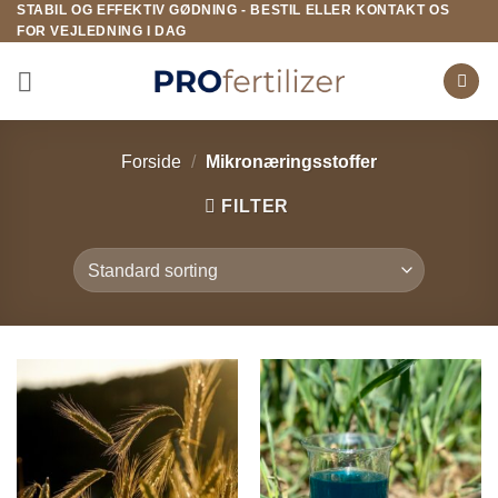
STABIL OG EFFEKTIV GØDNING - BESTIL ELLER KONTAKT OS
Fortsæt
FOR VEJLEDNING I DAG
til
indhold
Forside
/
Mikronæringsstoffer
FILTER