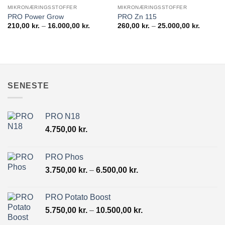
MIKRONÆRINGSSTOFFER
MIKRONÆRINGSSTOFFER
PRO Power Grow
PRO Zn 115
Prisinterval:
Prisinte
210,00
kr.
–
16.000,00
kr.
260,00
kr.
–
25.000,00
kr.
210,00 kr.
260,00 k
til
til
16.000,00 kr.
25.000,0
SENESTE
PRO N18
4.750,00
kr.
PRO Phos
Prisinterval:
3.750,00
kr.
–
6.500,00
kr.
3.750,00 kr.
til
PRO Potato Boost
6.500,00 kr.
Prisinterval:
5.750,00
kr.
–
10.500,00
kr.
5.750,00 kr.