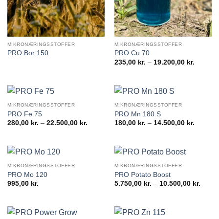
MIKRONÆRINGSSTOFFER
MIKRONÆRINGSSTOFFER
PRO Bor 150
PRO Cu 70
Prisinte
235,00
kr.
–
19.200,00
kr.
235,00 k
til
19.200,0
MIKRONÆRINGSSTOFFER
MIKRONÆRINGSSTOFFER
PRO Fe 75
PRO Mn 180 S
Prisinterval:
Prisinte
280,00
kr.
–
22.500,00
kr.
180,00
kr.
–
14.500,00
kr.
280,00 kr.
180,00 k
til
til
22.500,00 kr.
14.500,0
MIKRONÆRINGSSTOFFER
MIKRONÆRINGSSTOFFER
PRO Mo 120
PRO Potato Boost
Prisin
995,00
kr.
5.750,00
kr.
–
10.500,00
kr.
5.750,
til
10.500